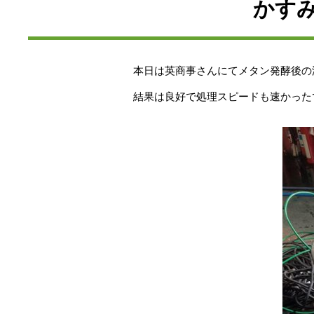
かす
本日は英商事さんにてメタン発酵後の
結果は良好で処理スピードも速かった